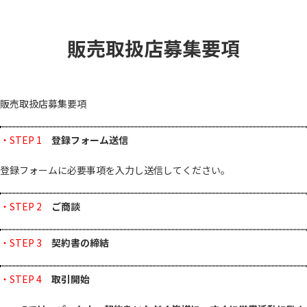
コ
ナ
ン
ビ
テ
ゲ
販売取扱店募集要項
ン
ー
ツ
シ
へ
ョ
ス
ン
キ
に
販売取扱店募集要項
ッ
移
プ
動
・STEP 1
登録フォーム送信
登録フォームに必要事項を入力し送信してください。
・STEP 2
ご商談
・STEP 3
契約書の締結
・STEP 4
取引開始