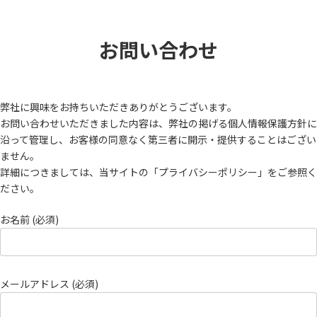
コ
ナ
ン
ビ
テ
ゲ
お問い合わせ
ン
ー
ツ
シ
へ
ョ
ス
ン
キ
に
弊社に興味をお持ちいただきありがとうございます。
ッ
移
お問い合わせいただきました内容は、弊社の掲げる個人情報保護方針に
プ
動
沿って管理し、お客様の同意なく第三者に開示・提供することはござい
ません。
詳細につきましては、当サイトの「プライバシーポリシー」をご参照く
ださい。
お名前 (必須)
メールアドレス (必須)