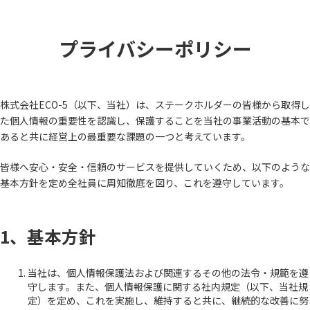
コ
ナ
ン
ビ
テ
ゲ
プライバシーポリシー
ン
ー
ツ
シ
へ
ョ
ス
ン
キ
に
株式会社ECO-5（以下、当社）は、ステークホルダーの皆様から取得し
ッ
移
た個人情報の重要性を認識し、保護することを当社の事業活動の基本で
プ
動
あると共に経営上の最重要な課題の一つと考えています。
皆様へ安心・安全・信頼のサービスを提供していくため、以下のような
基本方針を定め全社員に周知徹底を図り、これを遵守しています。
1、基本方針
当社は、個人情報保護法および関連するその他の法令・規範を遵
守します。また、個人情報保護に関する社内規定（以下、当社規
定）を定め、これを実施し、維持すると共に、継続的な改善に努