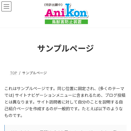
コ
ナ
ン
ビ
テ
ゲ
ン
ー
ツ
シ
へ
ョ
ス
ン
キ
に
サンプルページ
ッ
移
プ
動
TOP
サンプルページ
これはサンプルページです。同じ位置に固定され、(多くのテーマ
では) サイトナビゲーションメニューに含まれるため、ブログ投稿
とは異なります。サイト訪問者に対して自分のことを説明する自
己紹介ページを作成するのが一般的です。たとえば以下のような
ものです。