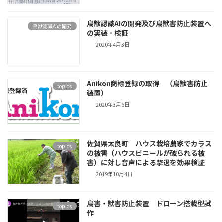
鳥獣認識AIの開発及び鳥獣害防止装置へ
鳥獣認識AIの開発
の実装・検証
2020年4月3日
Anikon商標登録の取得 （鳥獣害防止
topics
装置）
2020年3月6日
佐賀県太良町 ハウス栽培農家でカラス
topics
の被害（ハウスビニールが破られる被
害）に対し音声による撃退を効果検証
2019年10月4日
鳥害・獣害防止装置 ドローン搭載型試
topics
作