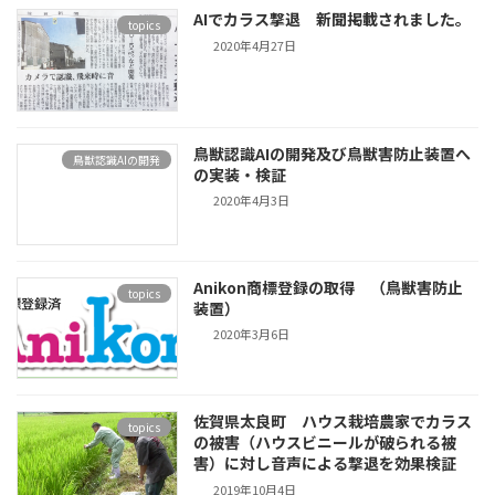
AIでカラス撃退 新聞掲載されました。
topics
2020年4月27日
鳥獣認識AIの開発及び鳥獣害防止装置へ
鳥獣認識AIの開発
の実装・検証
2020年4月3日
Anikon商標登録の取得 （鳥獣害防止
topics
装置）
2020年3月6日
佐賀県太良町 ハウス栽培農家でカラス
topics
の被害（ハウスビニールが破られる被
害）に対し音声による撃退を効果検証
2019年10月4日